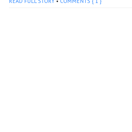
READ FULL STORY
•
COMMENTS { 1 }