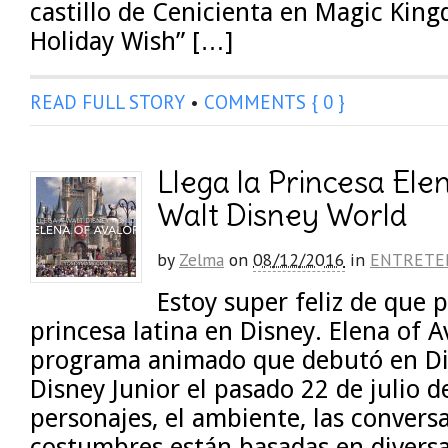
castillo de Cenicienta en Magic Kin
Holiday Wish” […]
READ FULL STORY
•
COMMENTS { 0 }
Llega la Princesa Ele
Walt Disney World
by
Zelma
on
08/12/2016
in
ENTRETE
Estoy super feliz de que 
princesa latina en Disney. Elena of A
programa animado que debutó en Di
Disney Junior el pasado 22 de julio d
personajes, el ambiente, las conversa
costumbres están basadas en diversa